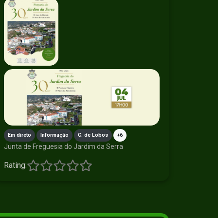
Em direto
Informação
C. de Lobos
+6
Junta de Freguesia do Jardim da Serra
Rating: