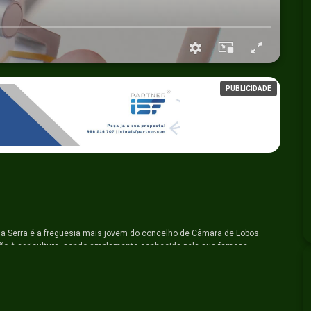
PUBLICIDADE
a Serra é
a freguesia mais jovem do concelho de Câmara de Lobos.
ção à agricultura, sendo amplamente conhecida pela sua famosa
Festa da Cereja.