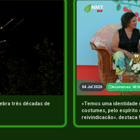
2+
04 Jul 2026
Aconteceu: 03:0
lebra três décadas de
«Temos uma identidade 
costumes, pelo espírito 
reivindicação», destaca 
Povo do Jardim da Serr