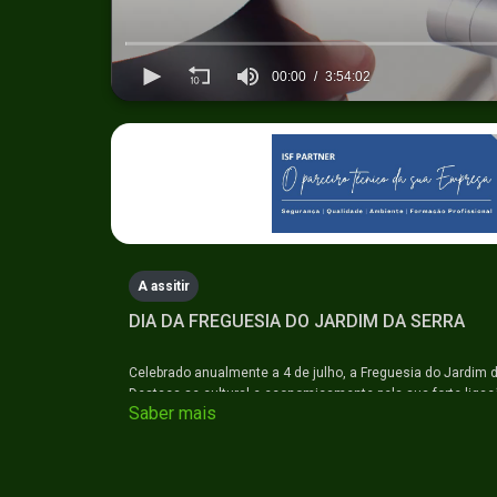
00:00
3:54:02
0
seconds
of
3
hours,
54
minutes,
2
seconds
Volume
90%
A assitir
DIA DA FREGUESIA DO JARDIM DA SERRA
Celebrado anualmente a 4 de julho, a Freguesia do Jardim d
Destaca-se cultural e economicamente pela sua forte liga
Saber mais
produção de cereja, celebrada anualmente na emblemática 
#jardimdaserra #naminhaterratv