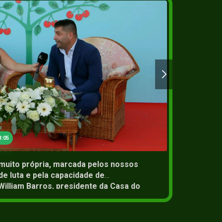
2+
04 Jul 2
3:05
muito própria, marcada pelos nossos
A comu
de luta e pela capacidade de
pelos p
William Barros, presidente da Casa do
a, nas comemorações da freguesia