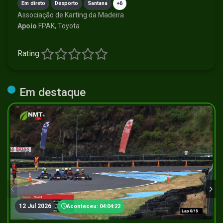
Em direto
Desporto
Santana
+6
Associação de Karting da Madeira
Apoio
FPAK, Toyota
Rating:
Em destaque
12 Jul 2026
Aconteceu: 04:04:22