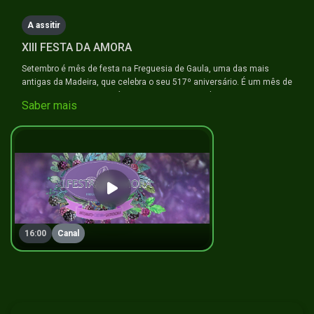
A assitir
XIII FESTA DA AMORA
Setembro é mês de festa na Freguesia de Gaula, uma das mais
antigas da Madeira, que celebra o seu 517º aniversário. É um mês de
comemorar o mais genuíno que existe na terra das amoras, a
Saber mais
doçaria e a tradição.
16:00
Canal