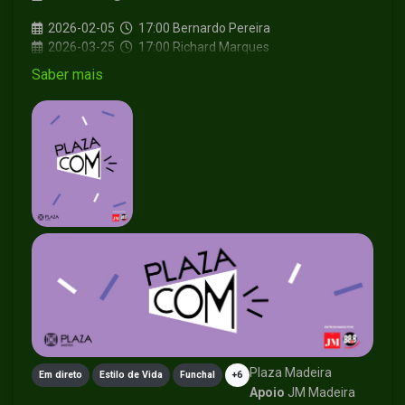
2026-02-05
17:00
Bernardo Pereira
2026-03-25
17:00
Richard Marques
2026-04-16
17:00
Marília Silva
Saber mais
2026-05-13
11:30
Benoît Sinthon
2026-06-24
17:00
Paulo Barbosa
2026-07-09
17:00
António Barroso Cruz
Plaza Madeira
Em direto
Estilo de Vida
Funchal
+6
Apoio
JM Madeira