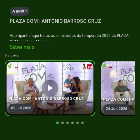
seconds
A assitir
PLAZA COM | ANTÓNIO BARROSO CRUZ
Acompanhe aqui todas as entrevistas da temporada 2026 do PLAZA
COM, no Plaza Madeira.
Saber mais
#plazamadeira #naminhaterratv
6 vídeos
PLAZA COM | ANTÓNIO BARROSO CRUZ
PLAZA COM | PAU
09 Jul 2026
24 Jun 2026