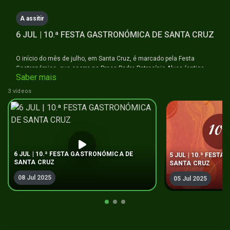
seconds
A assitir
6 JUL | 10.ª FESTA GASTRONÓMICA DE SANTA CRUZ
O início do mês de julho, em Santa Cruz, é marcado pela Festa
Gastronómica, que ocorre na Praça Padre Patrocínio Alves (antiga
Saber mais
Praça do Mercado). Organizada pela Junta de Freguesia, esta é uma
festa muito rica não só na gastronomia, pois oferece um vasto leque
3 vídeos
de escolhas, como também na boa música, com diversos artistas ao
longo das noites em que decorre o evento.
#festagastronómica #gastronomiaa #santacruz #ilhadamadeira
#naminhaterratv
6 JUL | 10.ª FESTA GASTRONÓMICA DE
5 JUL | 10.ª FEST
SANTA CRUZ
SANTA CRUZ
08 Jul 2025
05 Jul 2025