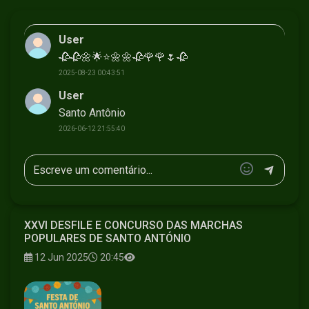
User
🥀🥀🌼🌟⭐🌼🌼🥀🌹🌹🌷🥀
2025-08-23 00:43:51
User
Santo Antônio
2026-06-12 21:55:40
XXVI DESFILE E CONCURSO DAS MARCHAS
POPULARES DE SANTO ANTÓNIO
12 Jun 2025
20:45