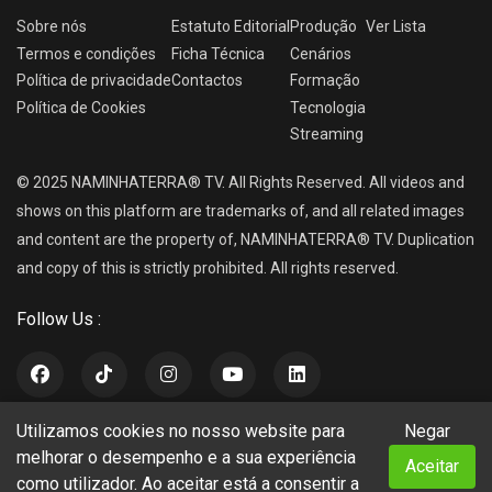
Sobre nós
Estatuto Editorial
Produção
Ver
Lista
Termos e condições
Ficha Técnica
Cenários
Política de privacidade
Contactos
Formação
Política de Cookies
Tecnologia
Streaming
© 2025 NAMINHATERRA® TV. All Rights Reserved. All videos and
shows on this platform are trademarks of, and all related images
and content are the property of, NAMINHATERRA® TV. Duplication
and copy of this is strictly prohibited. All rights reserved.
Follow Us :
Utilizamos cookies no nosso website para
Negar
NAMINHATERRA® TV
melhorar o desempenho e a sua experiência
Aceitar
como utilizador. Ao aceitar está a consentir a