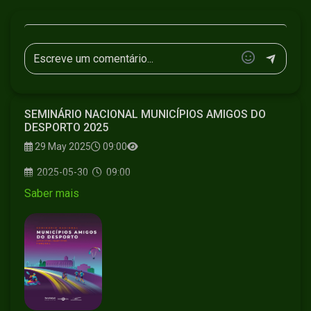
Tardes (15h00 – 18h00): Workshop no Auditório da Reitoria – Colégio
dos Jesuítas, composto por duas partes, uma a 29 e outra a 30.
Note-se que a 30, no Jardim Almirante Reis, entre as 09:00 e as
13:00, acontece o “
Smart Longevity in Action
” – Encontro Regional
Utentes dos Programas de Atividade Física.
SEMINÁRIO NACIONAL MUNICÍPIOS AMIGOS DO
DESPORTO 2025
#seminário #nacional #desporto #municipiosamigosdodesporto
29 May 2025
09:00
#activecities #smartcities #funchal #câmaramunicipaldofunchal
#ilhadamadeira #naminhaterrtv
2025-05-30
09:00
Saber mais