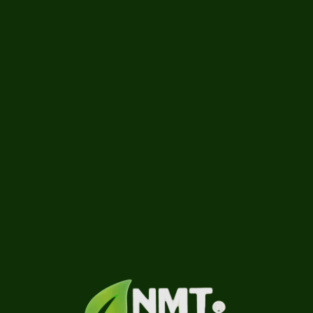
A assitir
Carregando...
Saber mais
0 vídeos