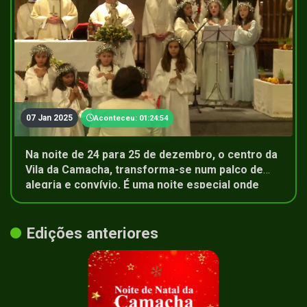
07 Jan 2025
Aconteceu: 01:24:54
Na noite de 24 para 25 de dezembro, o centro da
Vila da Camacha, transforma-se num palco de
alegria e convívio. É uma noite especial onde
famílias de toda a ilha se reúnem e celebram a
magia do Natal. O que é mais bonito para si nesta
celebração?
Edições anteriores