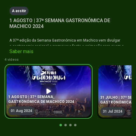
A assitir
1 AGOSTO | 37ª SEMANA GASTRONÓMICA DE
MACHICO 2024
A 37ª edição da Semana Gastronómica em Machico vem divulgar
a gastronomia regional e promover a festa e animação para quem a
Saber mais
visita.
4 vídeos
1 AGOSTO | 37ª SEMANA
31 JULHO | 37ª SE
GASTRONÓMICA DE MACHICO 2024
GASTRONÓMICA DE
01 Aug 2024
31 Jul 2024