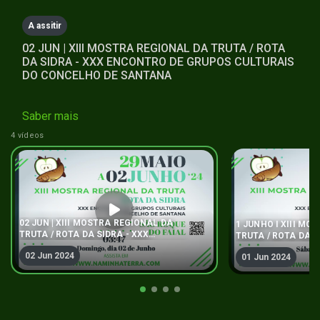
seconds
A assitir
02 JUN | XIII MOSTRA REGIONAL DA TRUTA / ROTA
DA SIDRA - XXX ENCONTRO DE GRUPOS CULTURAIS
DO CONCELHO DE SANTANA
Saber mais
4 vídeos
02 JUN | XIII MOSTRA REGIONAL DA
1 JUNHO I XIII MO
TRUTA / ROTA DA SIDRA - XXX
TRUTA / ROTA DA S
ENCONTRO DE GRUPOS CULTURAIS DO
ENCONTRO DE GRU
02 Jun 2024
CONCELHO DE SANTANA
01 Jun 2024
CONCELHO DE SA