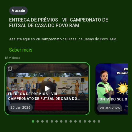
seconds
A assitir
ENTREGA DE PRÉMIOS - VIII CAMPEONATO DE
FUTSAL DE CASA DO POVO RAM
Assista aqui ao VII Campeonato de Futsal de Casas do Povo RAM.
Saber mais
15 vídeos
ENTREGA DE PRÉMIOS - VIII
CAMPEONATO DE FUTSAL DE CASA DO
PONTA DO SOL X 
POVO RAM
20 Jan 2026
20 Jan 2026