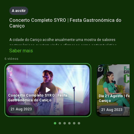
A assitir
Concerto Completo SYRO | Festa Gastronómica do
Caniço
A cidade do Caniço acolhe anualmente uma mostra de sabores
gastronómicos que tem vindo a afirmar-se como cartaz turístico
Saber mais
desta localidade. Este ano, são novamente apresentadas as
especialidades gastronómicas em direto, onde todos são
6 vídeos
convidados a se dirigir aos restaurantes da freguesia.
Concerto Completo SYRO | Festa
Dia 21 Agosto | Fes
Gastronómica do Caniço
Caniço
21 Aug 2023
21 Aug 2023