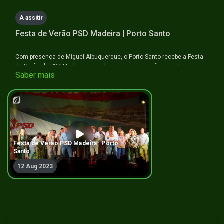
A assitir
Festa de Verão PSD Madeira | Porto Santo
Com presença de Miguel Albuquerque, o Porto Santo recebe a Festa
de Verão do PSD-Madeira, com discursos, animação e muito mais.
Saber mais
Não perca!
Festa de Verão PSD Madeira | Porto
Santo
12 Aug 2023