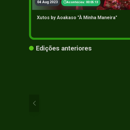
04 Aug 2023
Aconteceu: 00:05:13
Xutos by Aoakaso "À Minha Maneira"
Edições anteriores