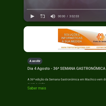
00:00
3:02:03
0
seconds
of
3
hours,
2
minutes,
3
seconds
Volume
90%
A assitir
Dia 4 Agosto - 36ª SEMANA GASTRONÓMICA
A 36ª edição da Semana Gastronómica em Machico vem divu
quem a visita.
Saber mais