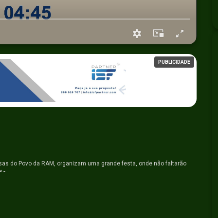
PUBLICIDADE
s do Povo da RAM, organizam uma grande festa, onde não faltarão
ão.
arias típicas das respetivas freguesias. O grande objetivo é
conhecer o trabalho desenvolvido pelas instituições.