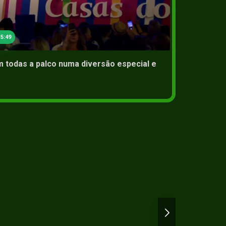
02 Jun 2
5:49
 todas a palco numa diversão especial e
O Xavi
Povo d