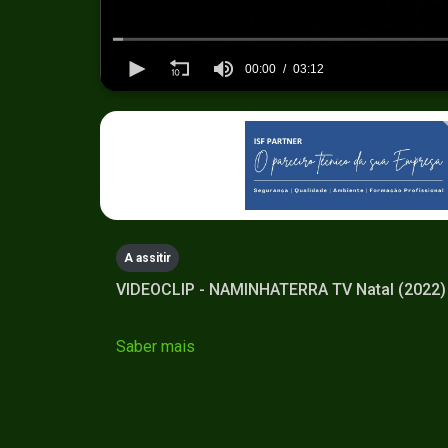
00:00
03:12
0
seconds
of
3
minutes,
12
seconds
Volume
90%
A assitir
VIDEOCLIP - NAMINHATERRA TV Natal (2022
Saber mais