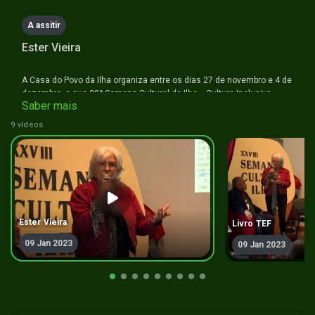
A assitir
Ester Vieira
A Casa do Povo da Ilha organiza entre os dias 27 de novembro e 4 de
dezembro, a sua 28ª Semana Cultural da Ilha. «Cultura Inclusiva,
Saber mais
protocolar e ambiental» é a temática desta edição.
9 vídeos
Ester Vieira
Livro TEF
09 Jan 2023
09 Jan 2023