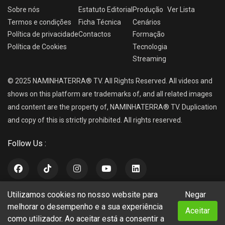
Sobre nós
Estatuto Editorial
Produção
Ver
Lista
Termos e condições
Ficha Técnica
Cenários
Política de privacidade
Contactos
Formação
Política de Cookies
Tecnologia
Streaming
© 2025 NAMINHATERRA® TV. All Rights Reserved. All videos and
shows on this platform are trademarks of, and all related images
and content are the property of, NAMINHATERRA® TV. Duplication
and copy of this is strictly prohibited. All rights reserved.
Follow Us :
Utilizamos cookies no nosso website para
Negar
NAMINHATERRA® TV
melhorar o desempenho e a sua experiência
Aceitar
como utilizador. Ao aceitar está a consentir a