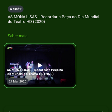
seconds
A assitir
AS MONA LISAS - Recordar a Peça no Dia Mundial
do Teatro HD (2020)
Saber mais
AS MONA LISAS - Recordar a Peça no
Dia Mundial do Teatro HD (2020)
27 Mar 2020