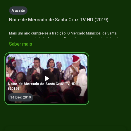
seconds
A assitir
Noite de Mercado de Santa Cruz TV HD (2019)
Mais um ano cumpre-se a tradição! O Mercado Municipal de Santa
Cruz enche-se de fruta, legumes, flores, licores e doces tradicionais
Saber mais
desta época festiva, onde imperam a magia do natal, a tradição e
muita animação.
Noite de Mercado de Santa Cruz TV HD
(2019)
14 Dec 2019