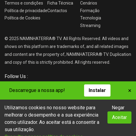
Termos e condições
Ficha Técnica
Cenários
Política de privacidade
Contactos
Formação
Política de Cookies
Tecnologia
Streaming
© 2025 NAMINHATERRA® TV. All Rights Reserved. All videos and
shows on this platform are trademarks of, and all related images
and content are the property of, NAMINHATERRA® TV. Duplication
and copy of this is strictly prohibited. All rights reserved.
Follow Us :
×
Descarregue a nossa app!
Instalar
Utilizamos cookies no nosso website para
Negar
NAMINHATERRA® TV
melhorar o desempenho e a sua experiência
Aceitar
como utilizador. Ao aceitar está a consentir a
sua utilização.