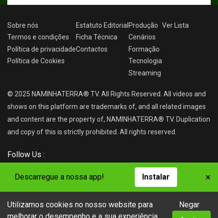
Sobre nós
Estatuto Editorial
Produção
Ver
Lista
Termos e condições
Ficha Técnica
Cenários
Política de privacidade
Contactos
Formação
Política de Cookies
Tecnologia
Streaming
© 2025 NAMINHATERRA® TV. All Rights Reserved. All videos and
shows on this platform are trademarks of, and all related images
and content are the property of, NAMINHATERRA® TV. Duplication
and copy of this is strictly prohibited. All rights reserved.
Follow Us :
×
Descarregue a nossa app!
Instalar
Utilizamos cookies no nosso website para
Negar
NAMINHATERRA® TV
melhorar o desempenho e a sua experiência