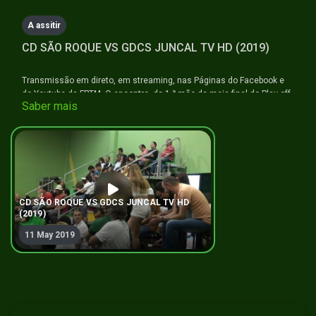
seconds
A assitir
CD SÃO ROQUE VS GDCS JUNCAL TV HD (2019)
Transmissão em direto, em streaming, nas Páginas do Facebook e
do Youtube da FPTM. O encontro, da 1.ª mão da meia-final do Play-off
Saber mais
do Campeonato Nacional masculino da 1.ª divisão
CD SÃO ROQUE VS GDCS JUNCAL TV HD
(2019)
11 May 2019