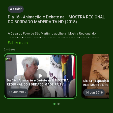
seconds
A assitir
Dia 16 - Animação e Debate na II MOSTRA REGIONAL
DO BORDADO MADEIRA TV HD (2018)
A Casa do Povo de São Martinho acolhe a I Mostra Regional do
Bordado Madeira, evento que procura valorizar a arte madeirense,
Saber mais
para enaltecer cada um dos elementos que fazem parte do processo
e o impacto que tem tido no mercado nacional e internacional ao
2 vídeos
longo do tempo
Dia 16 - Animação e Debate na II MOSTRA
Dia 14 - Exposição 
REGIONAL DO BORDADO MADEIRA TV
na II MOSTRA REG
HD (2018)
MADEIRA TV HD (20
16 Jun 2019
14 Jun 2019