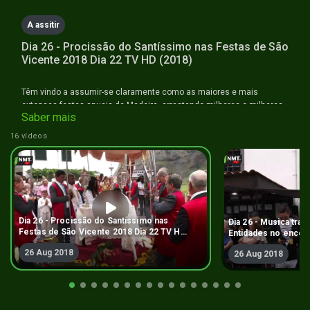
seconds
A assitir
Dia 26 - Procissão do Santíssimo nas Festas de São
Vicente 2018 Dia 22 TV HD (2018)
Têm vindo a assumir-se claramente como as maiores e mais
extensas festas anuais da Madeira, arrastando milhares e milhares
Saber mais
de madeirenses e visitantes que procuram não só dias e noites de
convívio com família e amigos, mas também concertos e
16 vídeos
espectáculos com artistas regionais, nacionais e internacionais,
culminando com a festa religiosa do Santíssimo
Dia 26 - Procissão do Santíssimo nas
Dia 26 - Musica trad
Festas de São Vicente 2018 Dia 22 TV HD
Entidades no encer
(2018)
de São Vicente 2018
26 Aug 2018
26 Aug 2018