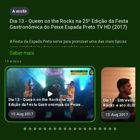
A assitir
Dia 13 - Queen on the Rocks na 25º Edição da Festa
Gastronómica do Peixe Espada Preto TV HD (2017)
A Festa da Espada Preta serve para promover uma das mais típicas
especialidades madeirenses e também prestar homenagem aos
Saber mais
pescadores locais que há gerações se ocupam da pesca deste
extraordinário peixe.
19 vídeos
Dia 13 - Queen on the Rocks na 25º
Dia 13 - Entrevista
Edição da Festa Gastronómica do Peixe
Rocks e aos 4Litro 
Espada Preto TV HD (2017)
Gastronómica do Pe
15 Aug 2017
15 Aug 2017
HD (2017)