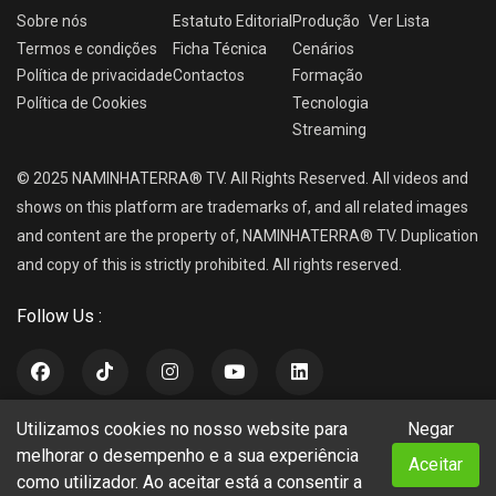
Sobre nós
Estatuto Editorial
Produção
Ver
Lista
Termos e condições
Ficha Técnica
Cenários
Política de privacidade
Contactos
Formação
Política de Cookies
Tecnologia
Streaming
© 2025 NAMINHATERRA® TV. All Rights Reserved. All videos and
shows on this platform are trademarks of, and all related images
and content are the property of, NAMINHATERRA® TV. Duplication
and copy of this is strictly prohibited. All rights reserved.
Follow Us :
Utilizamos cookies no nosso website para
Negar
NAMINHATERRA® TV
melhorar o desempenho e a sua experiência
Aceitar
como utilizador. Ao aceitar está a consentir a