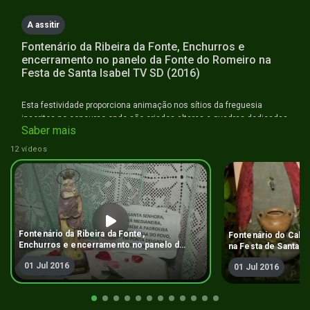
A assitir
Fontenário da Ribeira da Fonte, Enchurros e
encerramento no panelo da Fonte do Romeiro na
Festa de Santa Isabel TV SD (2016)
Esta festividade proporciona animação nos sítios da freguesia
inscritos no concurso onde são criados altares e quadras dedicadas
Saber mais
à rainha Santa Isabel, acompanhados de uma fogueira e do
tradicional panelo.
12 vídeos
Fontenário da Ribeira da Fonte,
Fontenário do Cabeç
Enchurros e encerramento no panelo da
na Festa de Santa Is
Fonte do Romeiro na Festa de Santa
um Povo TV SD (20
01 Jul 2016
Isabel TV SD (2016)
01 Jul 2016