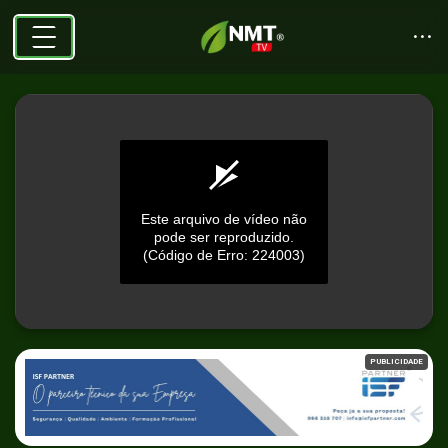
Este arquivo de vídeo não
pode ser reproduzido.
(Código de Erro: 224003)
0
seconds
PUBLICIDADE
of
0
seconds