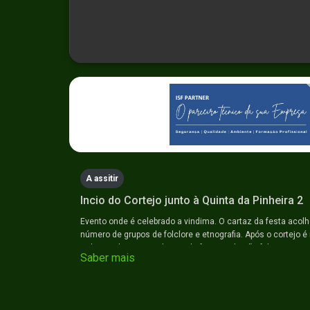
0
seconds
of
0
seconds
Volume
90%
A assitir
Incio do Cortejo junto à Quinta da Pinheira 2
Evento onde é celebrado a vindima. O cartaz da festa acol
número de grupos de folclore e etnografia. Após o cortejo é 
tudo envolto num ambiente de festa onde não faltam a ani
Saber mais