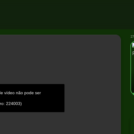
27
de vídeo não pode ser
ro: 224003)