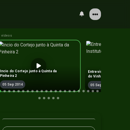
 vídeos
Incio do Cortejo junto à Quinta da
Entrevista com Dra Paula
Pinheira 2
do Vinho e do Bordado
05 Sep 2014
05 Sep 2014