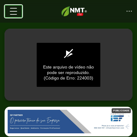
Este arquivo de vídeo não
pode ser reproduzido.
(Código de Erro: 224003)
0
seconds
PUBLICIDADE
of
0
seconds