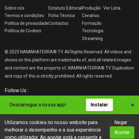
Sobre nós
Estatuto Editorial
Produção
Ver
Lista
Termos e condições
Ficha Técnica
Cenários
Política de privacidade
Contactos
Formação
Política de Cookies
Tecnologia
Streaming
© 2025 NAMINHATERRA® TV. All Rights Reserved. All videos and
shows on this platform are trademarks of, and all related images
and content are the property of, NAMINHATERRA® TV. Duplication
and copy of this is strictly prohibited. All rights reserved.
Follow Us :
×
Descarregue a nossa app!
Instalar
Utilizamos cookies no nosso website para
Negar
NAMINHATERRA® TV
melhorar o desempenho e a sua experiência
Aceitar
como utilizador. Ao aceitar está a consentir a