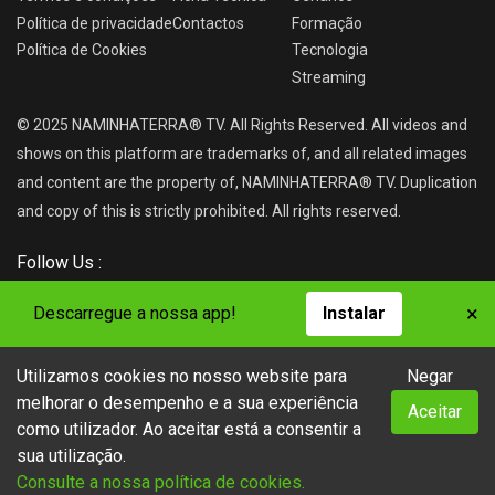
Política de privacidade
Contactos
Formação
Política de Cookies
Tecnologia
Streaming
© 2025 NAMINHATERRA® TV. All Rights Reserved. All videos and
shows on this platform are trademarks of, and all related images
and content are the property of, NAMINHATERRA® TV. Duplication
and copy of this is strictly prohibited. All rights reserved.
Follow Us :
×
Descarregue a nossa app!
Instalar
Utilizamos cookies no nosso website para
Negar
NAMINHATERRA® TV
melhorar o desempenho e a sua experiência
Aceitar
como utilizador. Ao aceitar está a consentir a
sua utilização.
Consulte a nossa política de cookies.