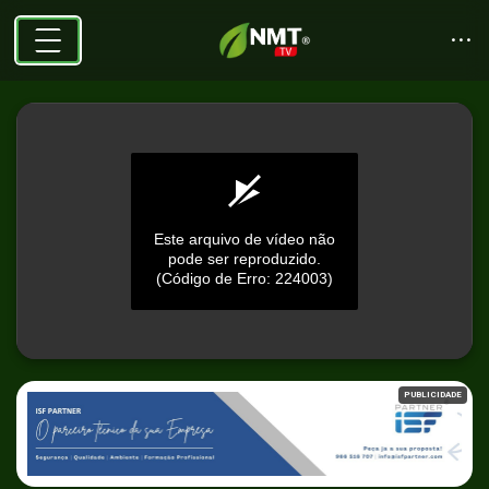
Este arquivo de vídeo não
pode ser reproduzido.
(Código de Erro: 224003)
0
seconds
PUBLICIDADE
of
0
seconds