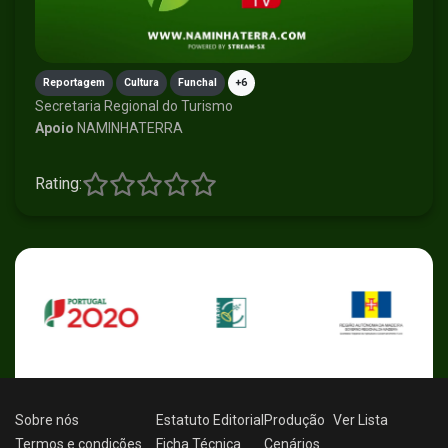
Reportagem
Cultura
Funchal
+6
Secretaria Regional do Turismo
Apoio
NAMINHATERRA
Rating:
Sobre nós
Estatuto Editorial
Produção
Ver
Lista
Termos e condições
Ficha Técnica
Cenários