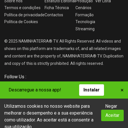
Sobre nós
Estatuto Editorial
Produção
Ver
Lista
Termos e condições
Ficha Técnica
Cenários
Política de privacidade
Contactos
Formação
Política de Cookies
Tecnologia
Streaming
© 2025 NAMINHATERRA® TV. All Rights Reserved. All videos and
shows on this platform are trademarks of, and all related images
and content are the property of, NAMINHATERRA® TV. Duplication
and copy of this is strictly prohibited. All rights reserved.
Follow Us :
×
Descarregue a nossa app!
Instalar
Utilizamos cookies no nosso website para
Negar
NAMINHATERRA® TV
melhorar o desempenho e a sua experiência
Aceitar
como utilizador. Ao aceitar está a consentir a
sua utilização.