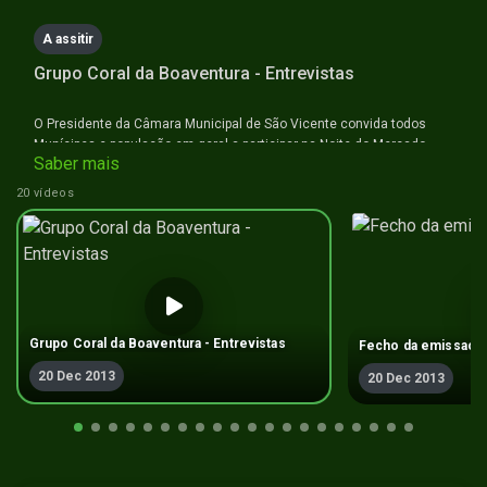
A assitir
Grupo Coral da Boaventura - Entrevistas
O Presidente da Câmara Municipal de São Vicente convida todos
Munícipes e população em geral a participar na Noite do Mercado,
Saber mais
que terá lugar no dia 21 de Dezembro a partir das 20 horas.
20 vídeos
Grupo Coral da Boaventura - Entrevistas
Fecho da emissao
20 Dec 2013
20 Dec 2013