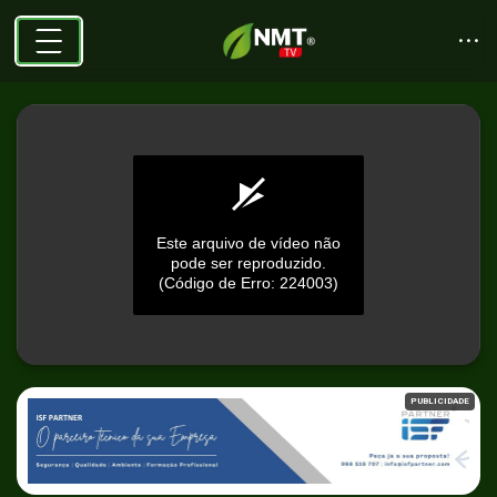
Este arquivo de vídeo não
pode ser reproduzido.
(Código de Erro: 224003)
0
seconds
PUBLICIDADE
of
0
seconds