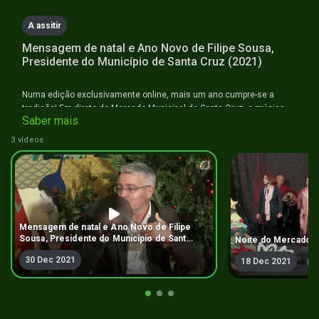
A assitir
Mensagem de natal e Ano Novo de Filipe Sousa,
Presidente do Município de Santa Cruz (2021)
Numa edição exclusivamente online, mais um ano cumpre-se a
tradição! Em direto do Mercado Municipal de Santa Cruz, a música
Saber mais
tradicional, comédia e entrevistas, num cenário colorido pela fruta,
legumes, flores, licores e doces tradicionais desta época
3 vídeos
festiva. Neste programa em direto impera a magia do natal, a
tradição e muita animação.
Mensagem de natal e Ano Novo de Filipe
Sousa, Presidente do Município de Santa
Noite do Mercado d
Cruz (2021)
30 Dec 2021
18 Dec 2021