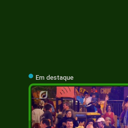
#cultura #interculturalidade #comunidades #diversidadecu
Em destaque