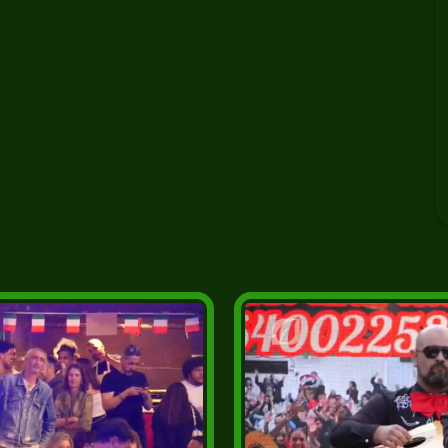
ltural #drcce #ilhadamadeira #naminhaterratv