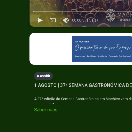
00:00
1:51:17
0
seconds
of
1
hour,
51
minutes,
17
seconds
Volume
90%
A assitir
1 AGOSTO | 37ª SEMANA GASTRONÓMICA DE
A 37ª edição da Semana Gastronómica em Machico vem divu
quem a visita.
Saber mais