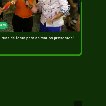
2+
01 Aug 2
31:35
 ruas da festa para animar os presentes!
Veja o
Gastro