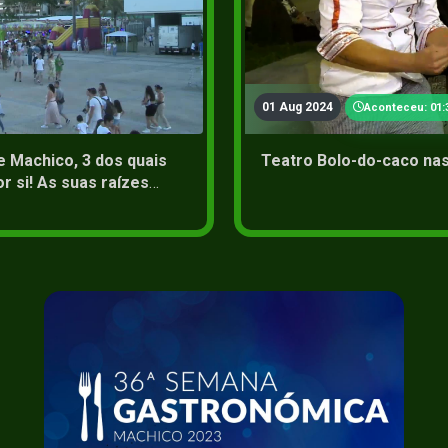
2+
01 Aug 2024
Aconteceu: 01:
 Machico, 3 dos quais
Teatro Bolo-do-caco nas
r si! As suas raízes