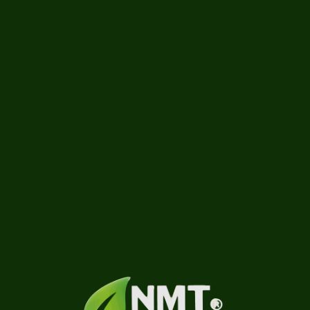
A assitir
Carregando...
Saber mais
0 vídeos