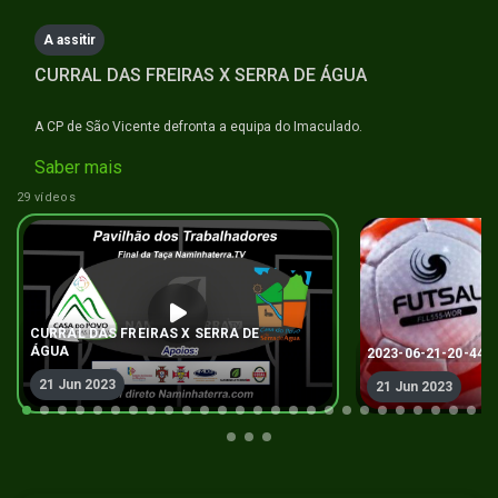
seconds
A assitir
CURRAL DAS FREIRAS X SERRA DE ÁGUA
A CP de São Vicente defronta a equipa do Imaculado.
Saber mais
29 vídeos
CURRAL DAS FREIRAS X SERRA DE
ÁGUA
2023-06-21-20-44-
21 Jun 2023
21 Jun 2023