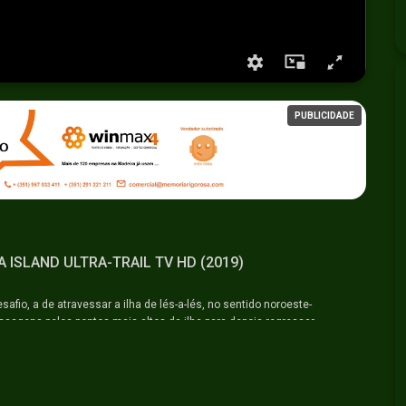
PUBLICIDADE
RA ISLAND ULTRA-TRAIL TV HD (2019)
safio, a de atravessar a ilha de lés-a-lés, no sentido noroeste-
ssagens pelos pontos mais altos da ilha para depois regressar
nsportará o participante para o imaginário de outros tempos onde a
 da orografia da ilha