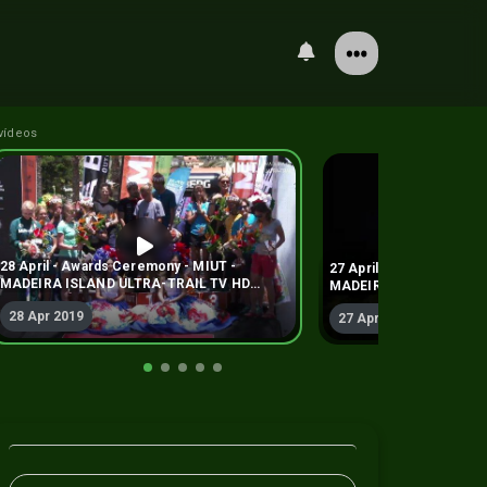
vídeos
28 April - Awards Ceremony - MIUT -
27 April Portela - Laran
MADEIRA ISLAND ULTRA-TRAIL TV HD
MADEIRA ISLAND ULTRA
(2019)
(2019)
28 Apr 2019
27 Apr 2019