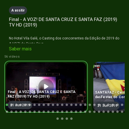
seconds
A assitir
Final - A VOZ! DE SANTA CRUZ E SANTA FAZ (2019)
TV HD (2019)
No Hotel Vila Galé, o Casting dos concorrentes da Edição de 2019 do
A VOZ! de Santa Cruz
Saber mais
56 vídeos
Final - A VOZ! DE SANTA CRUZ E SANTA
SANTAFAZ - Cerimónia de Abertura
FAZ (2019) TV HD (2019)
dasFestas do Conce
HD (2019)
21 Jun 2019
21 Jun 2019