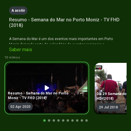
A assitir
Resumo - Semana do Mar no Porto Moniz - TV FHD
(2018)
A Semana do Mar é um dos eventos mais importantes em Porto
Moniz, fazendo parte do calendário de eventos regionais e
Saber mais
oferecendo um vasto programa de atividades que acolhem centenas
de participantes e visitantes do concelho.
10 vídeos
Resumo - Semana do Mar no Porto
Dia 29 Semana do M
Moniz - TV FHD (2018)
HD (2018)
02 Apr 2020
29 Jul 2018