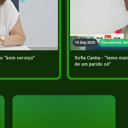
2+
19 Sep 2025
Aconteceu: 00:
o “bom serviço”
Sofia Canha - “temo ma
de um parido só”