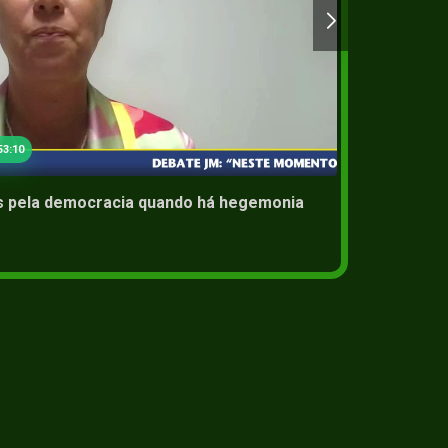
2+
19 Sep 2
53:10
is pela democracia quando há hegemonia
Medida
Calhet