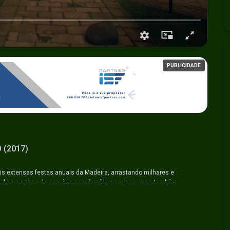
PUBLICIDADE
 (2017)
s extensas festas anuais da Madeira, arrastando milhares e
 dias e noites de convívio com família e amigos, mas também
s e internacionais, culminando com a festa religiosa do Santíssimo