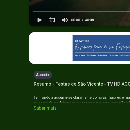
00:00
40:08
0
seconds
of
40
minutes,
8
seconds
Volume
90%
A assitir
Resumo - Festas de São Vicente - TV HD AGO
Têm vindo a assumir-se claramente como as maiores e mai
milhares de madeirenses e visitantes que procuram não só
Saber mais
concertos e espectáculos com artistas regionais, nacionai