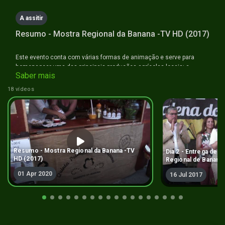
A assitir
Resumo - Mostra Regional da Banana -TV HD (2017)
Este evento conta com várias formas de animação e serve para
homenagear uma das principais produções agrícolas locais: a
Saber mais
banana da Madeira.
18 vídeos
Resumo - Mostra Regional da Banana -TV
Dia 2 - Entrega de 
HD (2017)
Regional de Banana
01 Apr 2020
16 Jul 2017