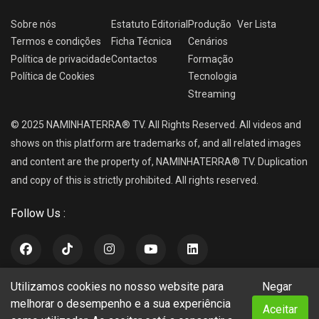
Sobre nós
Estatuto Editorial
Produção
Ver
Lista
Termos e condições
Ficha Técnica
Cenários
Política de privacidade
Contactos
Formação
Política de Cookies
Tecnologia
Streaming
© 2025 NAMINHATERRA® TV. All Rights Reserved. All videos and
shows on this platform are trademarks of, and all related images
and content are the property of, NAMINHATERRA® TV. Duplication
and copy of this is strictly prohibited. All rights reserved.
Follow Us :
Utilizamos cookies no nosso website para
Negar
NAMINHATERRA® TV
melhorar o desempenho e a sua experiência
Aceitar