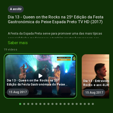
A assitir
Dia 13 - Queen on the Rocks na 25º Edição da Festa
Gastronómica do Peixe Espada Preto TV HD (2017)
A Festa da Espada Preta serve para promover uma das mais típicas
especialidades madeirenses e também prestar homenagem aos
Saber mais
pescadores locais que há gerações se ocupam da pesca deste
extraordinário peixe.
19 vídeos
Dia 13 - Queen on the Rocks na 25º
Dia 13 - Entrevista
Edição da Festa Gastronómica do Peixe
Rocks e aos 4Litro 
Espada Preto TV HD (2017)
Gastronómica do Pe
15 Aug 2017
15 Aug 2017
HD (2017)