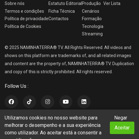
Sobre nós
Estatuto Editorial
Produção
Ver
Lista
Termos e condições
Ficha Técnica
Cenários
Política de privacidade
Contactos
Formação
Política de Cookies
Tecnologia
Streaming
© 2025 NAMINHATERRA® TV. All Rights Reserved. All videos and
shows on this platform are trademarks of, and all related images
and content are the property of, NAMINHATERRA® TV. Duplication
and copy of this is strictly prohibited. All rights reserved.
Follow Us :
Utilizamos cookies no nosso website para
Negar
NAMINHATERRA® TV
melhorar o desempenho e a sua experiência
Aceitar
como utilizador. Ao aceitar está a consentir a