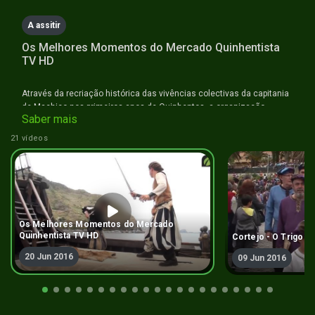
A assitir
Os Melhores Momentos do Mercado Quinhentista
TV HD
Através da recriação histórica das vivências colectivas da capitania
de Machico nos primeiros anos de Quinhentos, a organização
Saber mais
pretende sensibilizar para a defesa da identidade cultural da
população de Machico, valorizando-a no contexto do património
21 vídeos
histórico português.
Os Melhores Momentos do Mercado
Quinhentista TV HD
Cortejo - O Trigo da
20 Jun 2016
09 Jun 2016