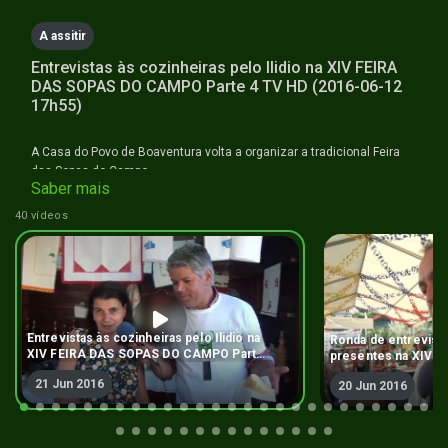
A assitir
Entrevistas às cozinheiras pelo Ilidio na XIV FEIRA
DAS SOPAS DO CAMPO Parte 4 TV HD (2016-06-12
17h55)
A Casa do Povo de Boaventura volta a organizar a tradicional Feira
das Sopas do Campo,
Saber mais
40 vídeos
Entrevistas às cozinheiras pelo Ilidio na
Ronda de entrevista
XIV FEIRA DAS SOPAS DO CAMPO Parte
presentes na XIV 
4 TV HD (2016-06-12 17h55)
CAMPO Parte 3 TV 
21 Jun 2016
20 Jun 2016
17h55)