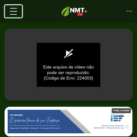
Este arquivo de vídeo não
pode ser reproduzido.
(Código de Erro: 224003)
0
seconds
PUBLICIDADE
of
0
seconds