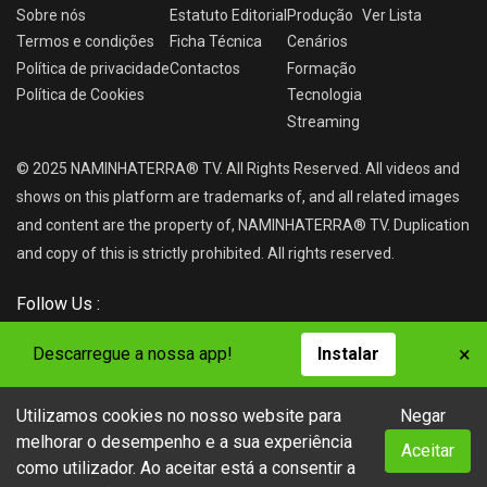
Sobre nós
Estatuto Editorial
Produção
Ver
Lista
Termos e condições
Ficha Técnica
Cenários
Política de privacidade
Contactos
Formação
Política de Cookies
Tecnologia
Streaming
© 2025 NAMINHATERRA® TV. All Rights Reserved. All videos and
shows on this platform are trademarks of, and all related images
and content are the property of, NAMINHATERRA® TV. Duplication
and copy of this is strictly prohibited. All rights reserved.
Follow Us :
×
Descarregue a nossa app!
Instalar
Utilizamos cookies no nosso website para
Negar
NAMINHATERRA® TV
melhorar o desempenho e a sua experiência
Aceitar
como utilizador. Ao aceitar está a consentir a