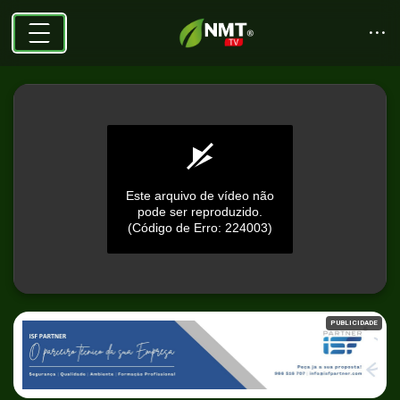
Este arquivo de vídeo não
pode ser reproduzido.
(Código de Erro: 224003)
0
seconds
PUBLICIDADE
of
0
seconds