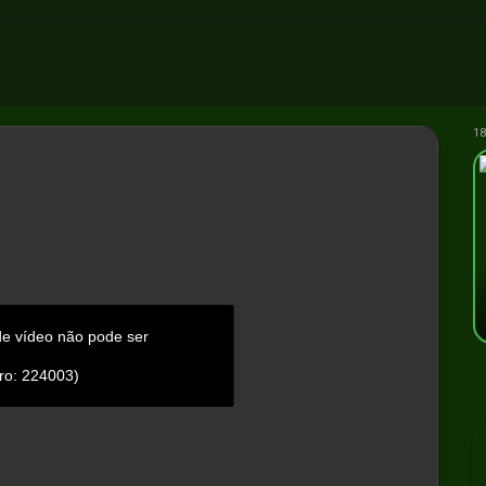
18
de vídeo não pode ser
ro: 224003)