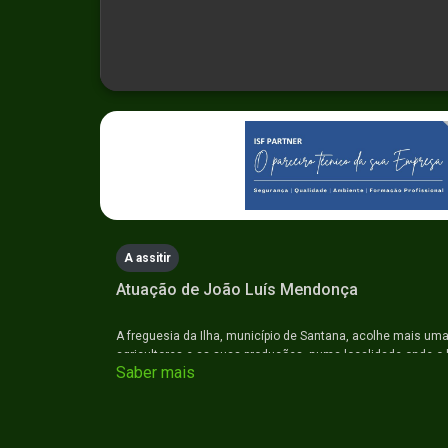
0
seconds
of
0
seconds
Volume
90%
A assitir
Atuação de João Luí­s Mendonça
A freguesia da Ilha, município de Santana, acolhe mais u
agricultores e as suas produções, numa localidade onde o 
Saber mais