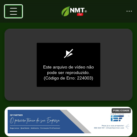
Este arquivo de vídeo não
pode ser reproduzido.
(Código de Erro: 224003)
0
seconds
PUBLICIDADE
of
0
seconds