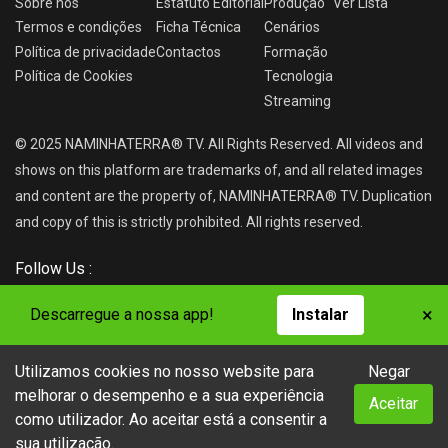
Sobre nós
Estatuto Editorial
Produção
Ver
Lista
Termos e condições
Ficha Técnica
Cenários
Política de privacidade
Contactos
Formação
Política de Cookies
Tecnologia
Streaming
© 2025 NAMINHATERRA® TV. All Rights Reserved. All videos and
shows on this platform are trademarks of, and all related images
and content are the property of, NAMINHATERRA® TV. Duplication
and copy of this is strictly prohibited. All rights reserved.
Follow Us :
×
Descarregue a nossa app!
Instalar
Utilizamos cookies no nosso website para
Negar
NAMINHATERRA® TV
melhorar o desempenho e a sua experiência
Aceitar
como utilizador. Ao aceitar está a consentir a
sua utilização.