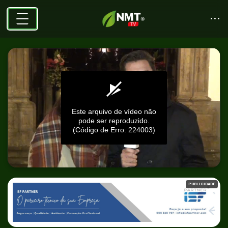
Este arquivo de vídeo não
pode ser reproduzido.
(Código de Erro: 224003)
0
seconds
PUBLICIDADE
of
0
seconds