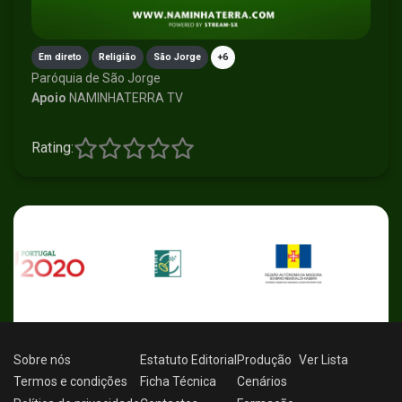
Em direto
Religião
São Jorge
+6
Paróquia de São Jorge
Apoio
NAMINHATERRA TV
Rating:
Sobre nós
Estatuto Editorial
Produção
Ver
Lista
Termos e condições
Ficha Técnica
Cenários